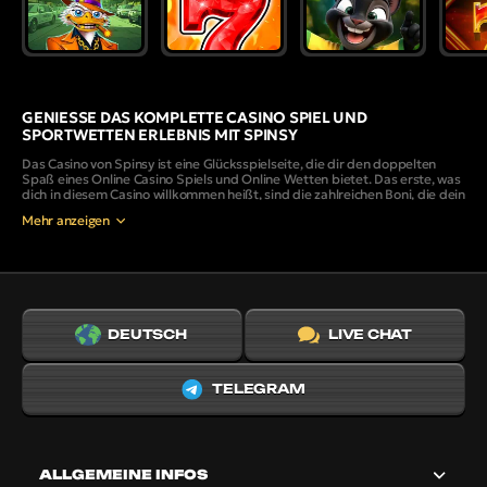
GENIESSE DAS KOMPLETTE CASINO SPIEL UND S
PORTWETTEN ERLEBNIS MIT SPINSY
Das Casino von Spinsy ist eine Glücksspielseite, die dir den doppelten
Spaß eines Online Casino Spiels und Online Wetten bietet. Das erste, was
dich in diesem Casino willkommen heißt, sind die zahlreichen Boni, die dein
Spielerlebnis aufpeppen.
Mehr anzeigen
Neben den Aktionen gehören auch die Casino Spiele und Sportevents zu
den besten überhaupt. Die Casino Spiele bieten ein unterhaltsames
Spielerlebnis und die Sportereignisse warten mit wettbewerbsfähigen
Quoten auf. Kein Wunder, dass die Spieler der Verlockung nicht
widerstehen können, ein Konto im Spinsy Casino zu öffnen.
Die Navigation auf der Spinsy-Website ist ein Kinderspiel und der
DEUTSCH
LIVE CHAT
Support ist immer zur Stelle, wenn du ihn brauchst.
SPINSY CASINO SPIELE
TELEGRAM
Das Spinsy Online Casino bietet die neuesten Casino Spiele und die
beliebtesten Titel an. Wenn du Lust auf die Klassiker hast, findest du sie
hier mit verbesserter Grafik für doppelten Spielspaß.
Spinsy bietet:
ALLGEMEINE INFOS