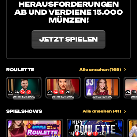
ERAUSFORDERUNGEN A
B UND VERDIENE 15.000 M
ÜNZEN!
JETZT SPIELEN
ROULETTE
Alle ansehen (169)
Speed Roulette
Roulette Germany - Deutsches Roulette
Mega Fire Blaze Roulette Live
32
24
32
7
29
14
9
20
24
10
EUR 0.1
- EUR 20’000
EUR 0.1
- EUR 20’000
EUR 0.2
- EUR 500
EUR 0
29
9
14
8
6
13
33
8
16
24
SPIELSHOWS
Alle ansehen (41)
27
18
7
35
21
26
8
14
25
10
Mega Fire Blaze Roulette Live
16
29
35
3
9
34
9
26
Mega Roulette
7
Mone
21
24
3
36
10
35
6
0
2
14
5
29
19
1
28
25
36