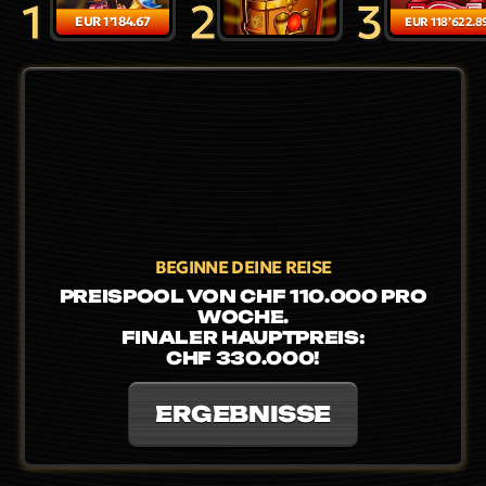
1
2
3
EUR 1’184.67
EUR 118’622.8
BEGINNE DEINE REISE
PREISPOOL VON CHF 110.000 PRO
WOCHE.
FINALER HAUPTPREIS:
CHF 330.000!
ERGEBNISSE