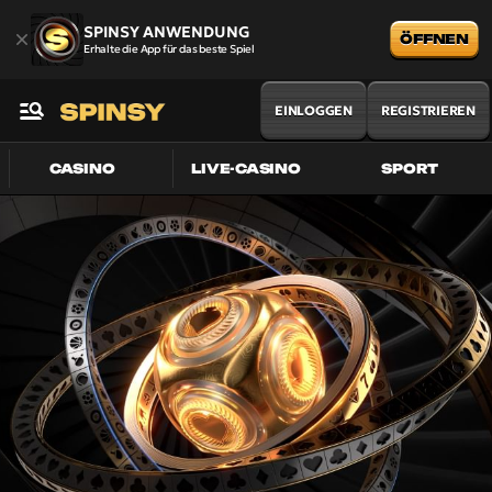
SPINSY ANWENDUNG
ÖFFNEN
Erhalte die App für das beste Spiel
EINLOGGEN
REGISTRIEREN
CASINO
LIVE-CASINO
SPORT