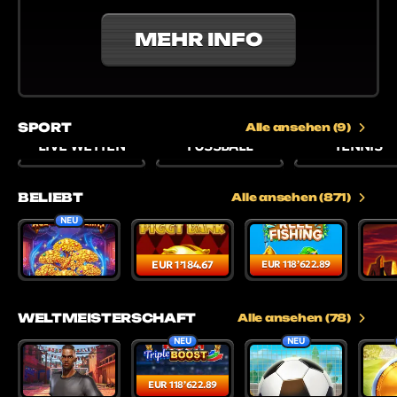
MEHR INFO
SPORT
Alle ansehen (9)
LIVE WETTEN
FUSSBALL
TENNIS
BELIEBT
Alle ansehen (871)
NEU
Bonsai Gold 2: Age of Prosperity
Break the Piggy Bank
100 Golden Coins: Reel Fishing
Book of
EUR 1’184.67
EUR 118’622.89
WELTMEISTERSCHAFT
Alle ansehen (78)
NEU
NEU
Penalty - From the Streets
Trophy Rush Triple Boost
Penalty Unlimited
Fortune
EUR 118’622.89