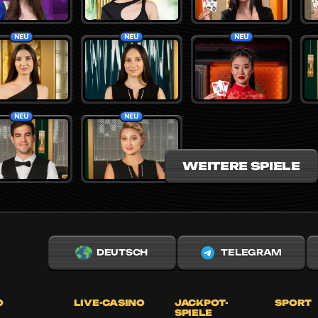
NEU
NEU
NEU
Roulette
Blackjack 37
Dragon Fortune
Bla
NEU
NEU
ack 32
Blackjack 35
WEITERE SPIELE
DEUTSCH
TELEGRAM
O
LIVE-CASINO
JACKPOT-
SPORT
SPIELE