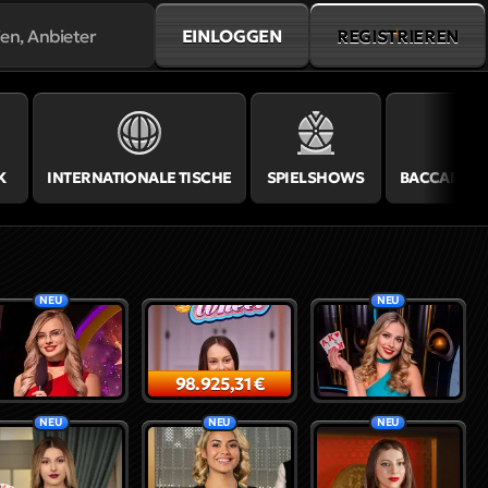
ien, Anbieter
EINLOGGEN
REGISTRIEREN
K
INTERNATIONALE TISCHE
SPIELSHOWS
BACCARAT 
NEU
NEU
vity Roulette
Candy Wheel
Gravity Blackjack
98.925,31 €
NEU
NEU
NEU
Blackjack 1
Blackjack 31
Speed Baccarat 3