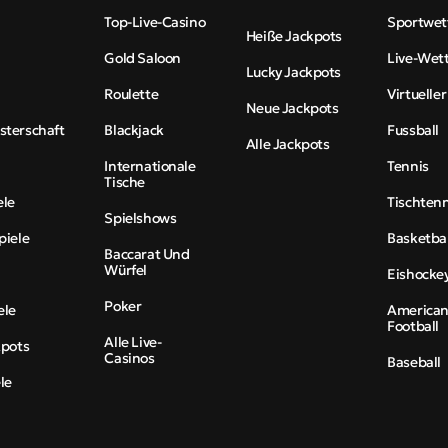
Top-Live-Casino
Sportwet
Heiße Jackpots
Gold Saloon
Live-Wet
Lucky Jackpots
Roulette
Virtuelle
Neue Jackpots
sterschaft
Blackjack
Fussball
Alle Jackpots
Internationale
Tennis
Tische
ele
Tischtenn
Spielshows
piele
Basketbal
Baccarat Und
Würfel
Eishocke
Poker
ele
America
Football
Alle Live-
kpots
Casinos
Baseball
le