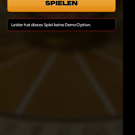
SPIELEN
Leider hat dieses Spiel keine Demo Option.