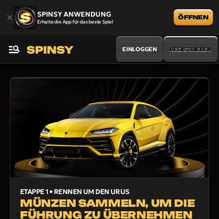
SPINSY ANWENDUNG
ÖFFNEN
Erhalte die App für das beste Spiel
EINLOGGEN
REGISTRIEREN
ETAPPE 1 • RENNEN UM DEN URUS
MÜNZEN SAMMELN, UM DIE
FÜHRUNG ZU ÜBERNEHMEN