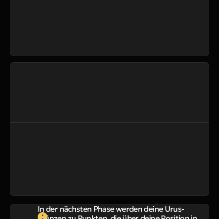
In der nächsten Phase werden deine Urus-
Münzen zu Punkten, die über deine Position in