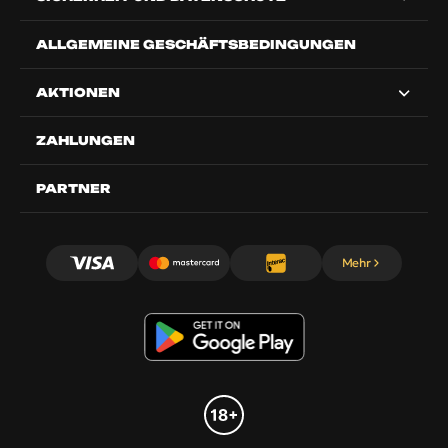
ALLGEMEINE GESCHÄFTSBEDINGUNGEN
AKTIONEN
ZAHLUNGEN
PARTNER
Mehr