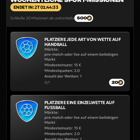
WÖCHENTLICHE SPORT-MISSIONEN
ENDET IN:
2T 01:44:33
Schließe 20 Missionen ab und erhalte
500
PLATZIERE JEDE ART VON WETTE AUF
HANDBALL
Märkte:
pre-match oder live auf einem beliebigen
Markt
Mindesteinsatz: 15 €
Mindestquoten: 2.0
Anzahl der Wetten: 1
0/1
20
PLATZIERE EINE EINZELWETTE AUF
FUSSBALL
Märkte:
pre-match oder live auf einem beliebigen
Markt
Mindesteinsatz: 15 €
Mindestquoten: 2.0
Anzahl der Wetten: 1