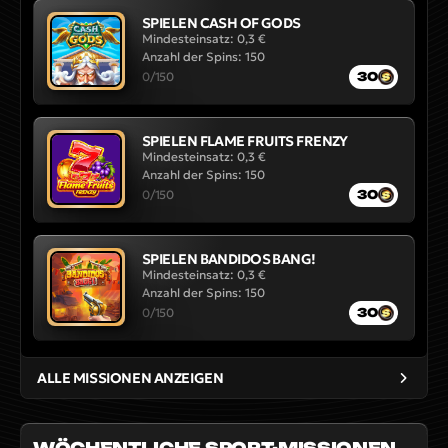
SPIELEN CASH OF GODS
Mindesteinsatz: 0,3 €
Anzahl der Spins: 150
0/150
30
SPIELEN FLAME FRUITS FRENZY
Mindesteinsatz: 0,3 €
Anzahl der Spins: 150
0/150
30
SPIELEN BANDIDOS BANG!
Mindesteinsatz: 0,3 €
Anzahl der Spins: 150
0/150
30
ALLE MISSIONEN ANZEIGEN