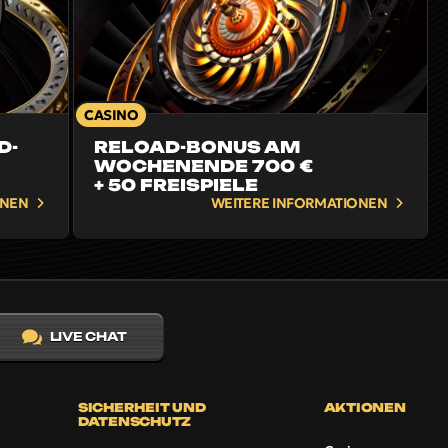
CASINO
D-
RELOAD-BONUS AM
WOCHENENDE 700 €
+ 50 FREISPIELE
ONEN
WEITERE INFORMATIONEN
LIVE CHAT
SICHERHEIT UND
AKTIONEN
DATENSCHUTZ