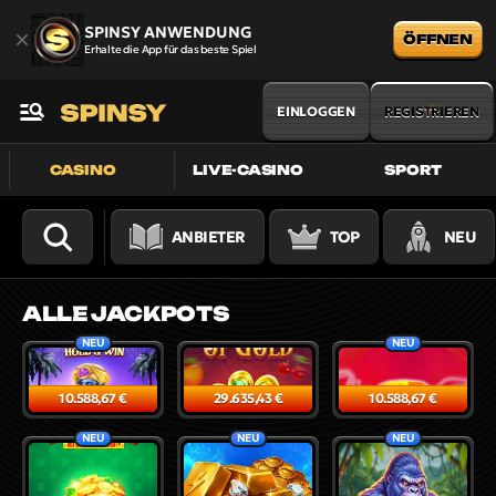
SPINSY ANWENDUNG
ÖFFNEN
Erhalte die App für das beste Spiel
EINLOGGEN
REGISTRIEREN
CASINO
LIVE-CASINO
SPORT
ANBIETER
TOP
NEU
ALLE JACKPOTS
NEU
NEU
Wish of a Lifetime: Hold & Win
Art of Gold - Golden Coins Link
Turbo Diamonds: Hold & Win
10.588,67 €
29.635,43 €
10.588,67 €
NEU
NEU
NEU
Clover Coins 4x4 Unlimited Fortune
Mad Hit Gold
Gorilla Blast - Hold & Hit 3x3