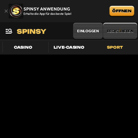
SPINSY ANWENDUNG
ÖFFNEN
Erhalte die App für das beste Spiel
EINLOGGEN
REGISTRIEREN
CASINO
LIVE-CASINO
SPORT