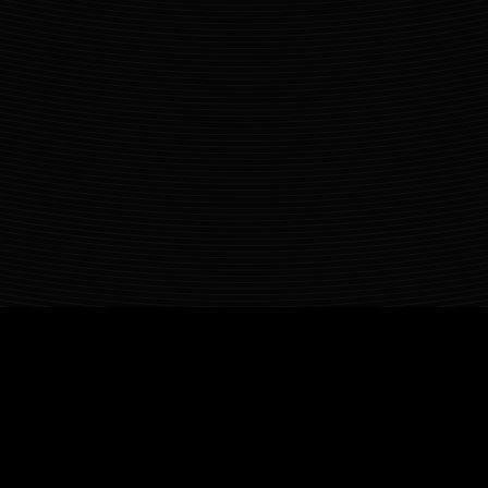
SPINSY SPORTWETTEN FÜR AUSSERGEWÖHNLICHE Q
UOTEN
Spinsy bietet dir Zugang zu den neuesten Sportevents auf der ganzen