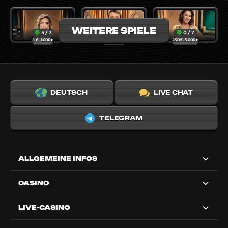
Blackjack 87 - Emerald
VIP Blackjack 10
VIP Blackjack 7 - Emerald
WEITERE SPIELE
5 / 7
2 / 7
0 / 7
5 €
- 1.000 €
50 €
- 5.000 €
250 €
- 5.000 €
DEUTSCH
LIVE CHAT
TELEGRAM
ALLGEMEINE INFOS
CASINO
LIVE-CASINO