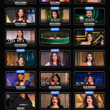
9
11
3
0
100 €
- 2 000 €
0,2 €
- 500 €
NOVÉ
NOVÉ
0
0
16
8
Greek Speed Roulette
VIP Blackjack Latino 2
Blackjack Italia Tricolore 3
3 / 7
2 / 7
0,5 €
- 1 000 €
50 €
- 2 500 €
50 €
- 5 000 €
NOVÉ
NOVÉ
Roulette Italy - Roulette Italia
Roulette Arabic
Spanish Roulette
7
22
11
2
0,1 €
- 20 000 €
24
28
25
16
NOVÉ
NOVÉ
Roleta Brasileira
Roulette Arabic B
Live Altin Roulette
8
31
30
28
31
14
5
0
NOVÉ
16
4
6
33
Mega Fire Blaze Lucky Ball Brasileiro
Spanish Roulette
Turkish Mega Roulette
35
15
3
10
14
33
8
16
0,1 €
- 100 €
0,1 €
- 20 000 €
0,1 €
- 20 000 €
28
1
36
24
26
12
17
25
NOVÉ
NOVÉ
Buffalo Blitz España
Türkçe VIP Blackjack 1
Türkçe Rulet
15
17
34
30
28
18
17
12
36
18
36
10
22
20
29
18
0,2 €
- 6 €