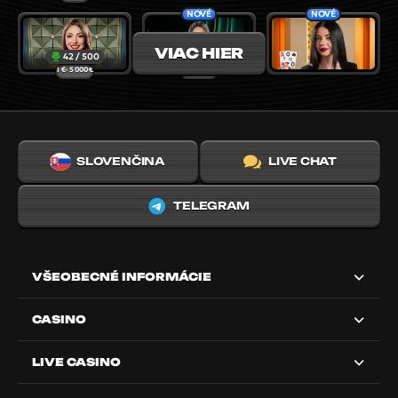
NOVÉ
NOVÉ
12
8
18
34
14
8
9
18
Brazilian ONE Blackjack
Blackjack Italia Tricolore 2
Türkçe VIP Blackjack 2
VIAC HIER
42 / 500
6 / 7
1 €
- 5 000 €
5 €
- 2 500 €
SLOVENČINA
LIVE CHAT
TELEGRAM
VŠEOBECNÉ INFORMÁCIE
CASINO
LIVE CASINO