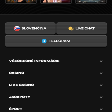
30
36
26
13
32
35
4
24
SLOVENČINA
LIVE CHAT
TELEGRAM
VŠEOBECNÉ INFORMÁCIE
CASINO
LIVE CASINO
JACKPOTY
ŠPORT