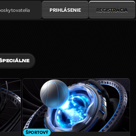
poskytovatelia
PRIHLÁSENIE
REGISTRÁCIA
ŠPECIÁLNE
ŠPORTOVÝ