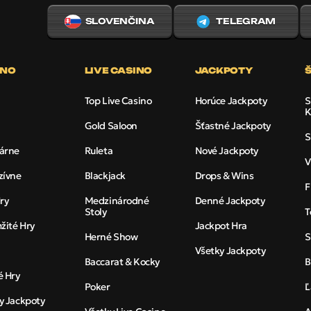
SLOVENČINA
TELEGRAM
INO
LIVE CASINO
JACKPOTY
Top Live Casino
Horúce Jackpoty
S
K
Gold Saloon
Šťastné Jackpoty
S
árne
Ruleta
Nové Jackpoty
V
zívne
Blackjack
Drops & Wins
F
Hry
Medzinárodné
Denné Jackpoty
Stoly
T
ité Hry
Jackpot Hra
Herné Show
S
Všetky Jackpoty
Baccarat & Kocky
B
é Hry
Poker
Ľ
y Jackpoty