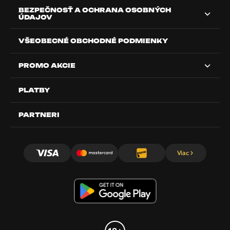
BEZPEČNOSŤ A OCHRANA OSOBNÝCH
ÚDAJOV
VŠEOBECNÉ OBCHODNÉ PODMIENKY
PROMO AKCIE
PLATBY
PARTNERI
Viac