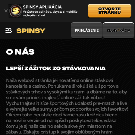
SPINSY APLIKÁCIA
OTVORTE
Vstúpte do aplikácie, aby ste si mohli čo
STRÁNKU
najlepšie zahrať
PRIHLÁSENIE
REGISTRÁCIA
O NÁS
LEPŠÍ ZÁŽITOK ZO STÁVKOVANIA
Naša webová stránka je inovatívna online stávková
kancelária a casino. Ponúkame širokú škálu športov a
stávkových trhov s vysokými kurzami a dbáme na to, aby
sme vám priniesli najlepší online zážitok vôbec!
Vychutnajte si tisíce športových udalostí pre-match a live
a vyhrajte veľké sumy, pričom podporíte svojich favoritov!
Okrem toho neustále dopĺňame našu knižnicu hier o
najnovšie verzie od najlepších poskytovateľov, vďaka
čomu je aj naša casino sekcia skvelým miestom na
zábavu. Získajte prístup k svojim obľúbeným hrám