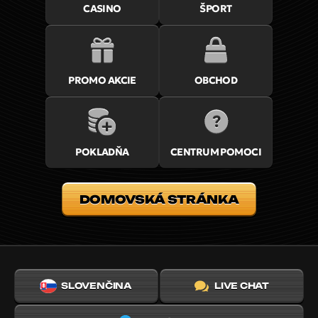
CASINO
ŠPORT
PROMO AKCIE
OBCHOD
POKLADŇA
CENTRUM POMOCI
DOMOVSKÁ STRÁNKA
SLOVENČINA
LIVE CHAT