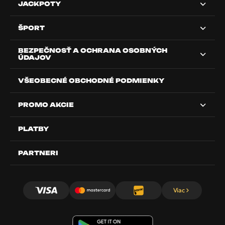
JACKPOTY
ŠPORT
BEZPEČNOSŤ A OCHRANA OSOBNÝCH
ÚDAJOV
VŠEOBECNÉ OBCHODNÉ PODMIENKY
PROMO AKCIE
PLATBY
PARTNERI
Viac