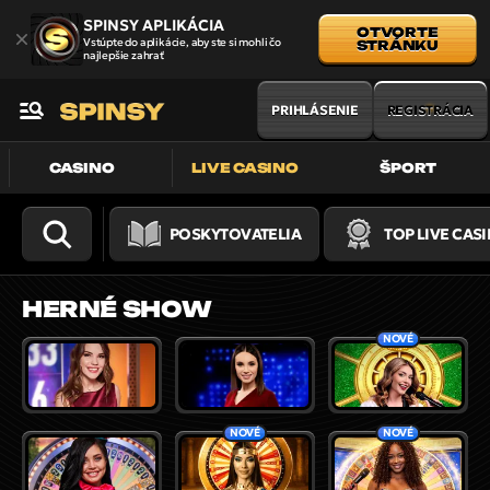
SPINSY APLIKÁCIA
OTVORTE
Vstúpte do aplikácie, aby ste si mohli čo
STRÁNKU
najlepšie zahrať
PRIHLÁSENIE
REGISTRÁCIA
CASINO
LIVE CASINO
ŠPORT
POSKYTOVATELIA
TOP LIVE CAS
HERNÉ SHOW
NOVÉ
Mega Fire Blaze Roulette Live
Mega Roulette
Money Time
NOVÉ
NOVÉ
Adventures Beyond Wonderland Live
Land of Ra
Gravity Wheel