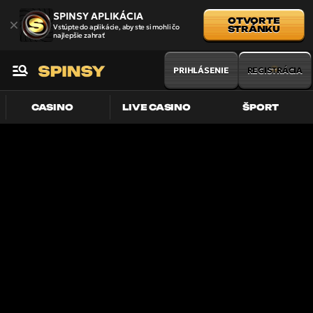
SPINSY APLIKÁCIA
OTVORTE
Vstúpte do aplikácie, aby ste si mohli čo
STRÁNKU
najlepšie zahrať
PRIHLÁSENIE
REGISTRÁCIA
CASINO
LIVE CASINO
ŠPORT