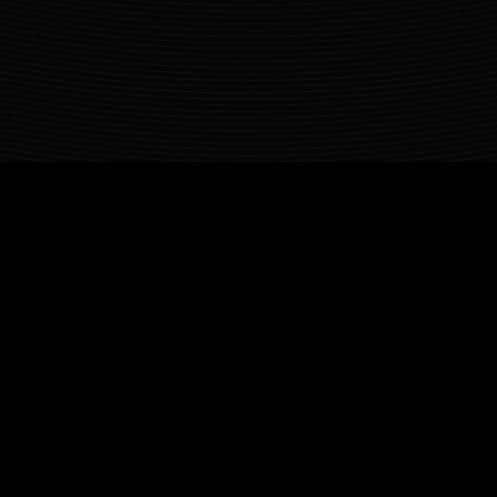
SLOVENČINA
LIVE CHAT
TELEGRAM
VŠEOBECNÉ INFORMÁCIE