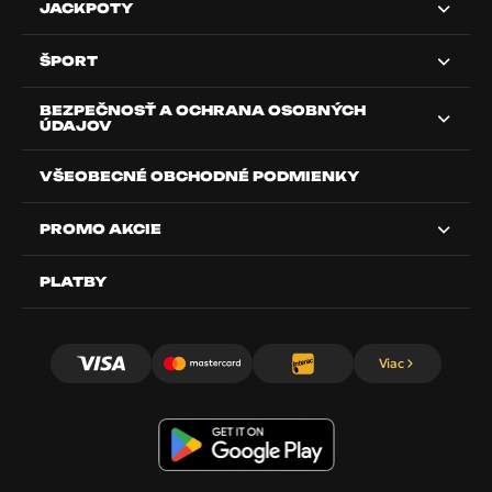
JACKPOTY
ŠPORT
BEZPEČNOSŤ A OCHRANA OSOBNÝCH
ÚDAJOV
VŠEOBECNÉ OBCHODNÉ PODMIENKY
PROMO AKCIE
PLATBY
Viac