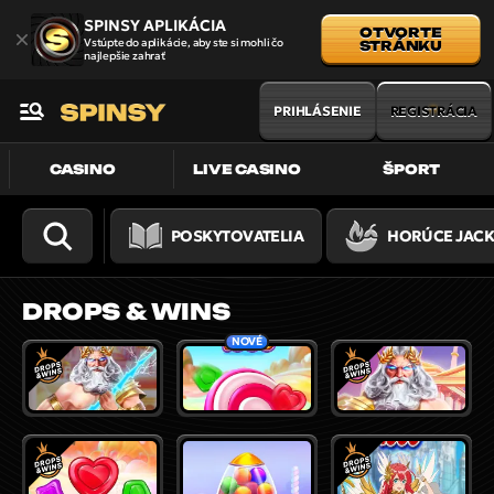
SPINSY APLIKÁCIA
OTVORTE
Vstúpte do aplikácie, aby ste si mohli čo
STRÁNKU
najlepšie zahrať
PRIHLÁSENIE
REGISTRÁCIA
CASINO
LIVE CASINO
ŠPORT
POSKYTOVATELIA
HORÚCE JAC
DROPS & WINS
NOVÉ
Gates of Olympus 1000
Sweet Bonanza 1000
Gates of Olympus
Sweet Bonanza
Sugar Rush 1000
Starlight Princess 1000