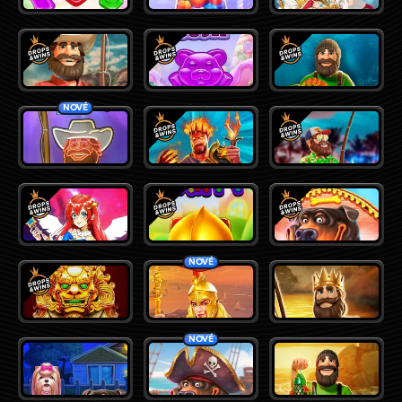
Big Bass Splash
Sugar Rush
Big Bass Bonanza
NOVÉ
Big Bass Vegas Double Down Deluxe
Zeus vs Hades - Gods of War
Bigger Bass Bonanza
Starlight Princess
Fruit Party
The Dog House Megaways
NOVÉ
5 Lions Megaways
Wisdom of Athena 1000
Big Bass Secrets of the Golden Lake
NOVÉ
The Dog House
The Dog House - Muttley Crew
Big Bass Floats my Boat