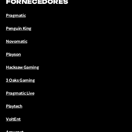
FORNECEDORES
Pragmatic
Penguin King
Novomatic
Playson
Hacksaw Gaming
3 Oaks Gaming
Pragmatic Live
Playtech
VoltEnt