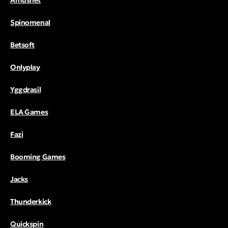
Amusnet
Spinomenal
Betsoft
Onlyplay
Yggdrasil
ELA Games
Fazi
Booming Games
Jacks
Thunderkick
Quickspin