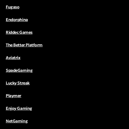
Fugaso
Endorphina
Riddec Games
The Better Platform
Aviatrix
SpadeGaming
Lucky Streak
Playmer
Enjoy Gaming
NetGaming