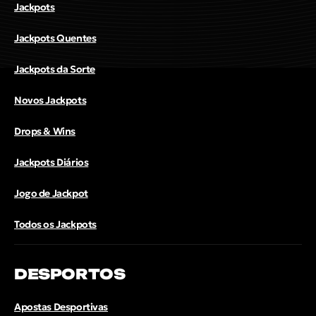
Jackpots
Jackpots Quentes
Jackpots da Sorte
Novos Jackpots
Drops & Wins
Jackpots Diários
Jogo de Jackpot
Todos os Jackpots
DESPORTOS
Apostas Desportivas