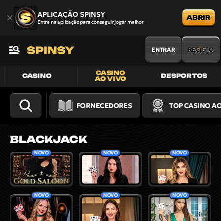
APLICAÇÃO SPINSY
ABRIR
Entre na aplicação para conseguir jogar melhor
ENTRAR
REGISTO
CASINO
CASINO
DESPORTOS
AO VIVO
FORNECEDORES
TOP CASINO AO
BLACKJACK
NOVO
NOVO
NOVO
Gold Saloon Blackjack
Luxe Blackjack 2
VIP Blackjack 1
NOVO
NOVO
NOVO
Gravity Blackjack
VIP Blackjack 5
Monaco Blackjack 1