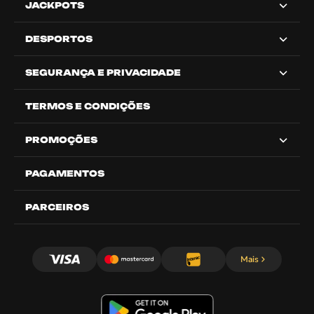
JACKPOTS
DESPORTOS
SEGURANÇA E PRIVACIDADE
TERMOS E CONDIÇÕES
PROMOÇÕES
PAGAMENTOS
PARCEIROS
Mais