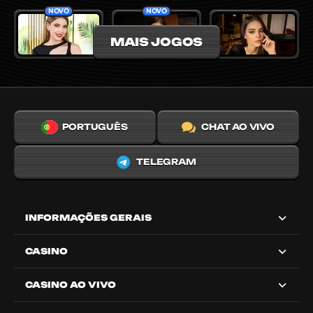
NOVO
NOVO
Oasis VIP Blackjack
Bar BJ 5
Venice BJ 2
MAIS JOGOS
PORTUGUÊS
CHAT AO VIVO
TELEGRAM
INFORMAÇÕES GERAIS
CASINO
CASINO AO VIVO