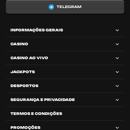
TELEGRAM
INFORMAÇÕES GERAIS
CASINO
CASINO AO VIVO
JACKPOTS
DESPORTOS
SEGURANÇA E PRIVACIDADE
TERMOS E CONDIÇÕES
PROMOÇÕES