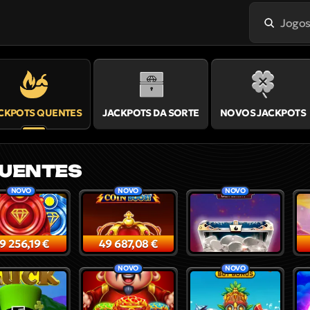
Jogos
CKPOTS QUENTES
JACKPOTS DA SORTE
NOVOS JACKPOTS
QUENTES
NOVO
NOVO
NOVO
3 Rail Express Hold & Win
40 Extra Crown Coin Boost
Hot Slot Platinum Coins
Jac
9 256,19 €
49 687,08 €
NOVO
NOVO
haun's Luck
3 Pots of Cai Shen
Cocktail Rush Buy Bonus
Volt