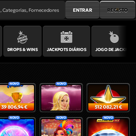
, Categorias, Fornecedores
ENTRAR
REGISTO
DROPS & WINS
JACKPOTS DIÁRIOS
JOGO DE JACKPOT
NOVO
NOVO
kpot Train
Lucky Lady's Charm Deluxe Buy Bonus
Hot to Burn Jackpot Play
39 806,94 €
512 082,21 €
NOVO
NOVO
NOVO
age Blitz Vortex
Carnival Rush
Hotfire Diamonds