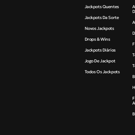
Jackpots Quentes
A
D
Jackpots Da Sorte
A
Novos Jackpots
D
Drops & Wins
F
Jackpots Diários
T
Jogo De Jackpot
T
Todos Os Jackpots
B
H
F
A
B