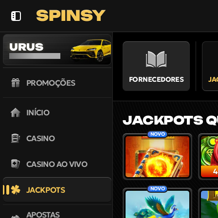
URUS
PROMOÇĀO
FORNECEDORES
JA
PROMOÇÕES
INÍCIO
JACKPOTS 
NOVO
CASINO
Book of Flames Extra Hold & Win
CASINO AO VIVO
4
JACKPOTS
NOVO
3 Coin Golden Peacock
Leprec
APOSTAS