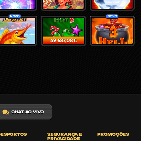
NOVO
NOVO
Fish Tales Colossal Catch: Link & Loot
Burning Hot 6 Reels
3 Hell Pots
49 687,08 €
CHAT AO VIVO
DESPORTOS
SEGURANÇA E
PROMOÇÕES
PRIVACIDADE