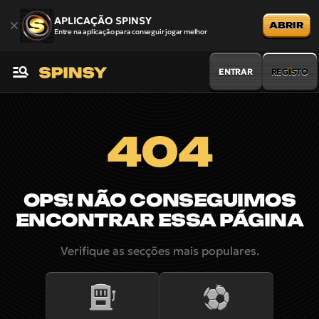
APLICAÇÃO SPINSY
ABRIR
Entre na aplicação para conseguir jogar melhor
ENTRAR
REGISTO
404
OPS! NÃO CONSEGUIMOS
ENCONTRAR ESSA PÁGINA
Verifique as secções mais populares.