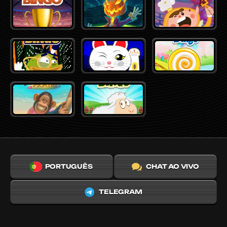
Goal Bingo
Halloween Groove Bingo
Candy Bingo 3D
Super Flex Bingo
Super Pachinko
Candy Bingo
Jogo Dos Bichos Paraia
Farm Bingo
PORTUGUÊS
CHAT AO VIVO
TELEGRAM