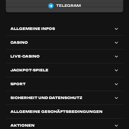
TELEGRAM
ALLGEMEINE INFOS
CASINO
LIVE-CASINO
JACKPOT-SPIELE
SPORT
SICHERHEIT UND DATENSCHUTZ
ALLGEMEINE GESCHÄFTSBEDINGUNGEN
AKTIONEN