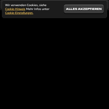
Wir verwenden Cookies, siehe
Cookie-Hinweis
Mehr Infos unter
ALLES AKZEPTIEREN
Cookie-Einstellungen.