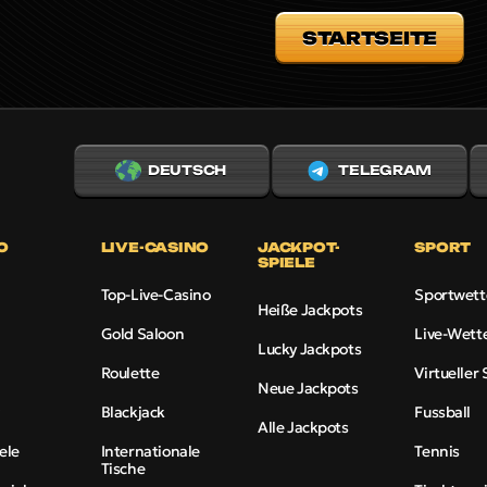
STARTSEITE
DEUTSCH
TELEGRAM
O
LIVE-CASINO
JACKPOT-
SPORT
SPIELE
Top-Live-Casino
Sportwet
Heiße Jackpots
Gold Saloon
Live-Wett
Lucky Jackpots
Roulette
Virtueller
Neue Jackpots
Blackjack
Fussball
Alle Jackpots
ele
Internationale
Tennis
Tische