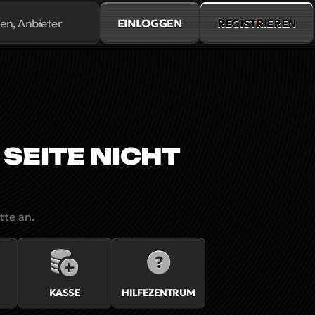
ien, Anbieter
EINLOGGEN
REGISTRIEREN
 SEITE NICHT
tte an.
KASSE
HILFEZENTRUM