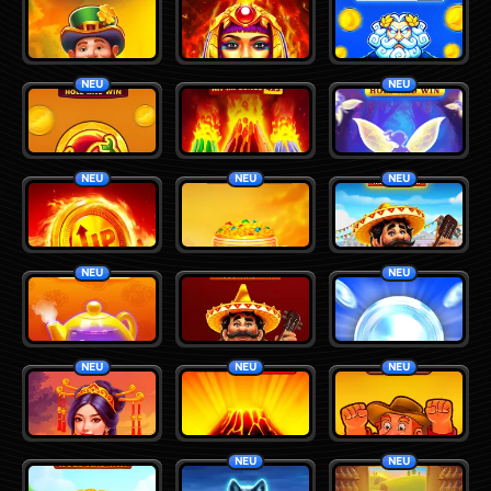
Lucky Penny 2
Egypt Fire
Lord of Thunder
NEU
NEU
Chili Coins
3 Coin Volcanoes
4 Fairy Flowers
NEU
NEU
NEU
Coin UP: Hot Fire
4 Pots of Egypt
3 Super Hot Chillies
NEU
NEU
3 Hot Teapots
3 Hot Chillies
Coin UP: Lightning
NEU
NEU
NEU
Coin Princess 1000
Lava Coins 2
Rush for Gold
NEU
NEU
3 Clover Pots
4 Wolf Drums
Little Farm