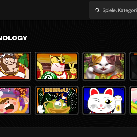
Spiele, Kategor
NOLOGY
s
Show Ball
Super Pachinko Plus
Sup
 Bingo 3D
Super Flex Bingo
Super Pachinko
Can