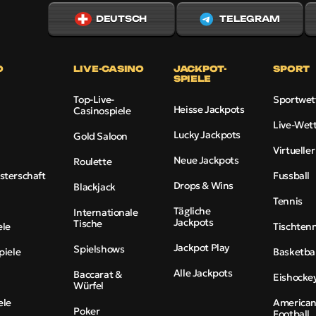
DEUTSCH
TELEGRAM
O
LIVE-CASINO
JACKPOT-
SPORT
SPIELE
Top-Live-
Sportwet
Heisse Jackpots
Casinospiele
Live-Wet
Lucky Jackpots
Gold Saloon
Virtuelle
Neue Jackpots
Roulette
sterschaft
Fussball
Drops & Wins
Blackjack
Tennis
Tägliche
Internationale
Jackpots
Tische
ele
Tischtenn
Jackpot Play
Spielshows
piele
Basketbal
Alle Jackpots
Baccarat &
Eishocke
Würfel
ele
America
Poker
Football