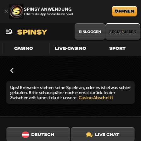
SPINSY ANWENDUNG
ÖFFNEN
Erhalte die App für das beste Spiel
EINLOGGEN
REGISTRIEREN
CASINO
LIVE-CASINO
SPORT
Ups! Entweder stehen keine Spiele an, oder es ist etwas schief
gelaufen. Bitte schau später noch einmal zurück. In der
Zwischenzeit kannst du dir unsere
Casino Abschnitt
DEUTSCH
LIVE CHAT