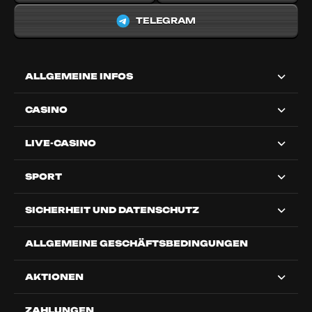
TELEGRAM
ALLGEMEINE INFOS
CASINO
LIVE-CASINO
SPORT
SICHERHEIT UND DATENSCHUTZ
ALLGEMEINE GESCHÄFTSBEDINGUNGEN
AKTIONEN
ZAHLUNGEN