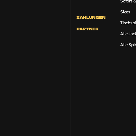
Sofort-S
Slots
ZAHLUNGEN
Tischspi
PARTNER
Alle Jac
Alle Spi