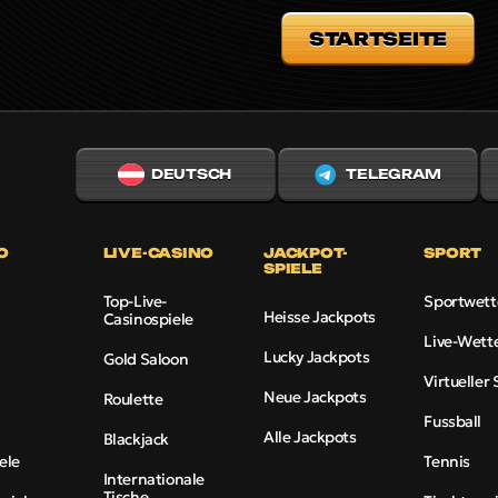
STARTSEITE
DEUTSCH
TELEGRAM
O
LIVE-CASINO
JACKPOT-
SPORT
SPIELE
Top-Live-
Sportwet
Heisse Jackpots
Casinospiele
Live-Wett
Lucky Jackpots
Gold Saloon
Virtueller
Neue Jackpots
Roulette
Fussball
Alle Jackpots
Blackjack
ele
Tennis
Internationale
Tische