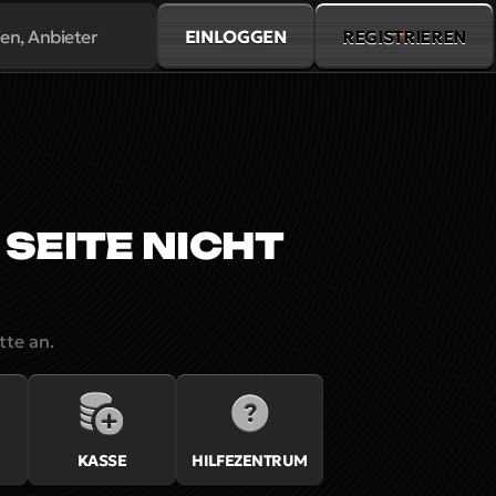
ien, Anbieter
EINLOGGEN
REGISTRIEREN
 SEITE NICHT
tte an.
KASSE
HILFEZENTRUM