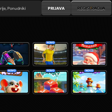
rije, Ponudniki
PRIJAVA
REGISTRACIJA
NOVO
NOVO
pires
Football X
Jingle Bell Bonanza
NOVO
NOVO
NOVO
esy Road
Dice Jungle
Bottle Mania