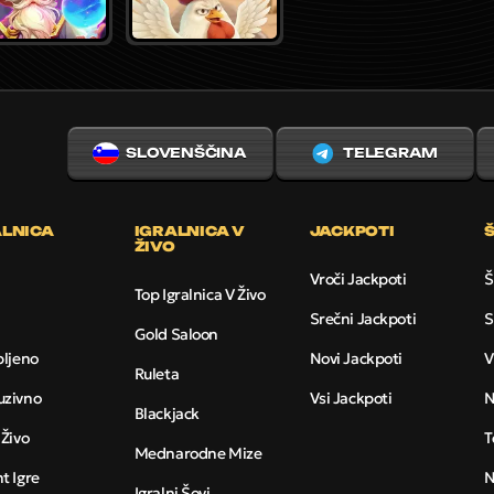
SLOVENŠČINA
TELEGRAM
ALNICA
IGRALNICA V
JACKPOTI
ŽIVO
Vroči Jackpoti
Š
Top Igralnica V Živo
Srečni Jackpoti
S
Gold Saloon
bljeno
Novi Jackpoti
V
Ruleta
uzivno
Vsi Jackpoti
N
Blackjack
 Živo
T
Mednarodne Mize
t Igre
N
Igralni Šovi