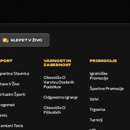
KLEPET V ŽIVO
ŠPORT
VARNOST IN
PROMOCIJE
ZASEBNOST
portna Stavnica
Igralniške
Obvestilo O
Promocije
Varstvu Osebnih
tave V Živo
Podatkov
Športne Promocije
irtualni Športi
Odgovorno Igranje
Izzivi
ogomet
Obvestilo O
Trgovina
Piškotkih
enis
Turnirji
amizni Tenis