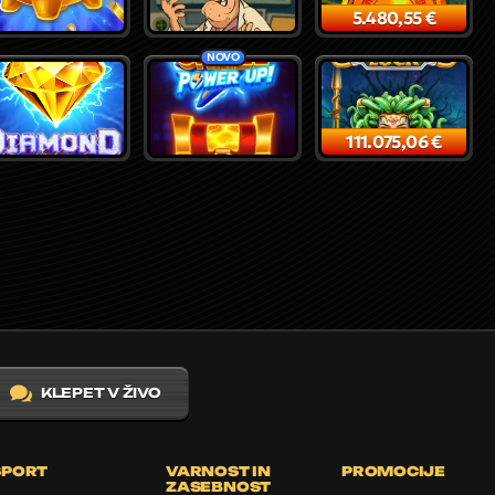
5.480,55 €
NOVO
Diamond Charge Hold & Win
Coin Craze: Power Up!
Gorgon's Luck
111.075,06 €
KLEPET V ŽIVO
ŠPORT
VARNOST IN
PROMOCIJE
ZASEBNOST