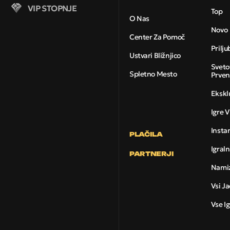
VIP STOPNJE
Top
O Nas
Novo
Center Za Pomoč
Prilju
Ustvari Bližnjico
Sveto
Spletno Mesto
Prven
Ekskl
Igre V
Instan
PLAČILA
Igral
PARTNERJI
Namiz
Vsi J
Vse I