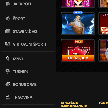
JACKPOTI
NOVO
Ze Zeus
Three 
ŠPORT
STAVE V ŽIVO
5 Dazzling Hot
Gobst
VIRTUALNI ŠPORTI
111.075,06 €
IZZIVI
TURNIRJI
BONUS CRAB
TRGOVINA
SPLOŠNE
IGR
INFORMACIJE