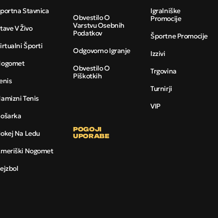
portna Stavnica
Igralniške
Obvestilo O
Promocije
Varstvu Osebnih
tave V Živo
Podatkov
Športne Promocije
irtualni Športi
Odgovorno Igranje
Izzivi
ogomet
Obvestilo O
Trgovina
Piškotkih
enis
Turnirji
amizni Tenis
VIP
ošarka
POGOJI
okej Na Ledu
UPORABE
meriški Nogomet
ejzbol