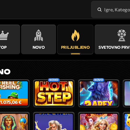
Igre, Katego
TOP
NOVO
PRILJUBLJENO
SVETOVNO PRV
NO
NOVO
NOVO
100 Golden Coins: Reel Fishing
Hot Step
3 Apex Treasures
Gem
11.075,06 €
n Fate 1000
Nectar of Power
Tea Party of Fortune