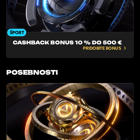
ŠPORT
CASHBACK BONUS 10 % DO 500 €
PRIDOBITE BONUS
POSEBNOSTI