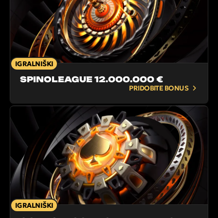
IGRALNIŠKI
SPINOLEAGUE 12.000.000 €
PRIDOBITE BONUS
IGRALNIŠKI