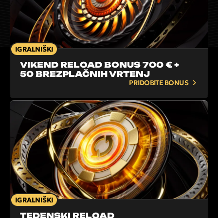
IGRALNIŠKI
VIKEND RELOAD BONUS 700 € +
50 BREZPLAČNIH VRTENJ
PRIDOBITE BONUS
IGRALNIŠKI
TEDENSKI RELOAD