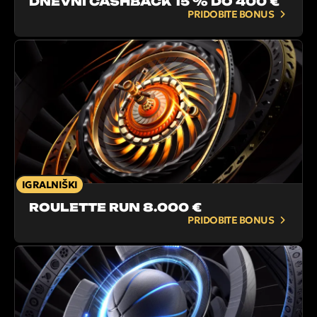
DNEVNI CASHBACK 15 % DO 400 €
PRIDOBITE BONUS
IGRALNIŠKI
ROULETTE RUN 8.000 €
PRIDOBITE BONUS