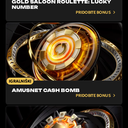
GOLD SALOON ROULETTE: LUCKY
NUMBER
PRIDOBITE BONUS
IGRALNIŠKI
AMUSNET CASH BOMB
PRIDOBITE BONUS