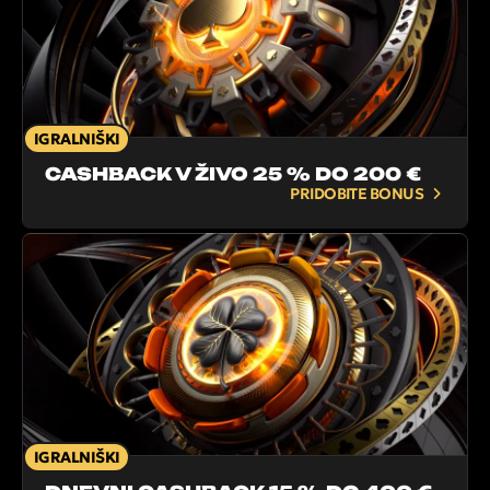
IGRALNIŠKI
CASHBACK V ŽIVO 25 % DO 200 €
PRIDOBITE BONUS
IGRALNIŠKI