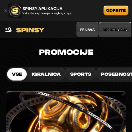
SPINSY APLIKACIJA
ODPRITE
Vstopite v aplikacijo za najboljšo igro
PRIJAVA
REGISTRACIJA
PROMOCIJE
VSE
IGRALNICA
SPORTS
POSEBNOST