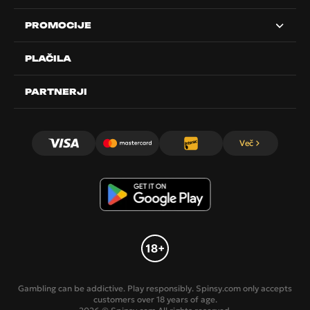
Spinsy igralcem razprostira preprogo dobrodošlice z različnimi
ponudbami. Z majhnim vplačilom lahko izberete ustrezen igralniški bonus
na Spinsy in ga uporabite pri svojih najljubših igralniških igrah.
PROMOCIJE
Če pridobite brezplačna vrtenja, jih lahko uporabite za brezplačno igranje
določenih igralnih avtomatov. Če imate bonus ob vplačilu, so vaše
PLAČILA
možnosti širše, saj ga lahko uporabite v kateri koli igralniški igri.
Dobri časi se tu ne končajo, saj Spinsy nudi tudi vznemirljive igre, pri
katerih lahko uporabite svoje bonuse. Na voljo so številni spletni igralni
PARTNERJI
avtomati z razburljivimi temami, izplačili in bonus funkcijami. Ljubitelji
namiznih iger bodo prav tako uživali v svojih sejah, saj lahko igralniški
bonus na Spinsy stvari precej popestri.
Ne zamudite priložnosti, da s ponudbo na Spinsy vdahnete novo življenje
Več
svojemu igranju na srečo.
100 % BONUS DOBRODOŠLICE
Spinsy je novim igralcem vedno pripravljen nuditi najboljšo podporo, kar
odraža tudi njihov bonus dobrodošlice. Bonus dobrodošlice je 100 %
paket, ki nudi bonus gotovino in brezplačna vrtenja ob prvem vplačilu.
To je ena najboljših ponudb v spletni igralnici, ki kaže, kolikšen pomen
Spinsy pripisuje svojim novim obiskovalcem. Za prevzem ponudbe
dobrodošlice morajo igralci izpolniti zahtevo po minimalnem vplačilu. Ko
novi igralci vplačajo enak ali višji znesek od zahteve, bo ta igralniški bonus
na voljo za aktivacijo.
Z bonusom dobrodošlice je določen spletni igralni avtomati na voljo za
Gambling can be addictive. Play responsibly. Spinsy.com only accepts
brezplačno igranje. Vendar pa bonus ob vplačilu nudi širša obzorja, saj ga
customers over 18 years of age.
igralci lahko uporabijo v kateri koli igralniški igri.