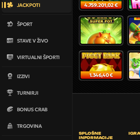
JACKPOTI
4.759.201,02 €
Porko Collect Super Pot
ŠPORT
STAVE V ŽIVO
Break the Piggy Bank
Olymp
VIRTUALNI ŠPORTI
1.346,40 €
IZZIVI
TURNIRJI
BONUS CRAB
TRGOVINA
SPLOŠNE
IGR
INFORMACIJE