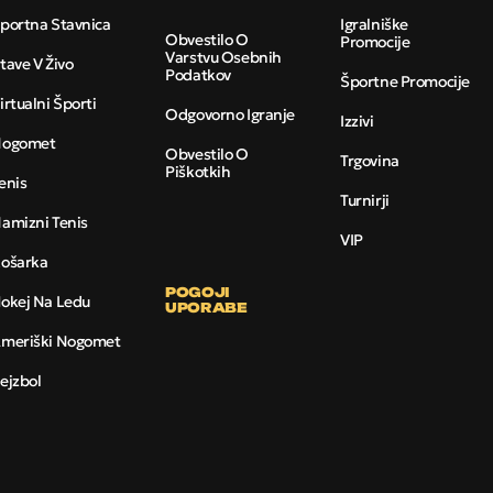
portna Stavnica
Igralniške
Obvestilo O
Promocije
Varstvu Osebnih
tave V Živo
Podatkov
Športne Promocije
irtualni Športi
Odgovorno Igranje
Izzivi
ogomet
Obvestilo O
Trgovina
Piškotkih
enis
Turnirji
amizni Tenis
VIP
ošarka
POGOJI
okej Na Ledu
UPORABE
meriški Nogomet
ejzbol