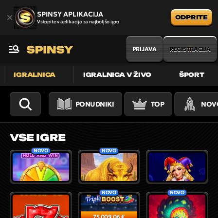
SPINSY APLIKACIJA
ODPRITE
Vstopite v aplikacijo za najboljšo igro
PRIJAVA
REGISTRACIJA
IGRALNICA
IGRALNICA V ŽIVO
ŠPORT
PONUDNIKI
TOP
NOV
VSE IGRE
NOVO
NOVO
Spin Sprint Hold and Win
3 Buffalo’s Fireshoe
Fortune Joker 5
NOVO
NOVO
Wild Wins 40
Trophy Rush Triple Boost
Blissful Jack 40
75.009,06 €