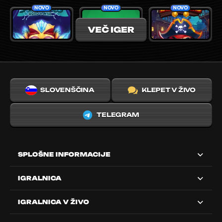
NOVO
NOVO
NOVO
15 Totem Stacks: Hold & Win
Fruit Million Respin
Deadeye
VEČ IGER
SLOVENŠČINA
KLEPET V ŽIVO
TELEGRAM
SPLOŠNE INFORMACIJE
IGRALNICA
IGRALNICA V ŽIVO