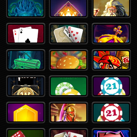
Stone Gaze
Bonus Track
God Hand
Baccarat No Commission
Teen Patti
Grand Heist Feature Buy
Neon 2077
Snack Blast
Fire Combo
Steam Vault
In Between Poker
Blackjack Classic Perfect Pairs
Keno Rush
Ryse of Rome
Blackjack Classic
Sic Bo
Teen Patti 20-20
Beats EX