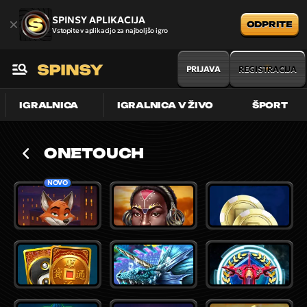
SPINSY APLIKACIJA
ODPRITE
Vstopite v aplikacijo za najboljšo igro
PRIJAVA
REGISTRACIJA
IGRALNICA
IGRALNICA V ŽIVO
ŠPORT
ONETOUCH
NOVO
Grand Hotel Royale
Traveling Treasures Africa
Russian Poker
Baccarat
Sea Treasure
Raiden Medal Burst