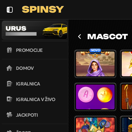
URUS
PROMOCIJA
MASCOT
PROMOCIJE
NOVO
Tessa Hunt and the Golden Sands
Origa
DOMOV
IGRALNICA
Purple Pills
IGRALNICA V ŽIVO
JACKPOTI
Venetian Magic
Grypho