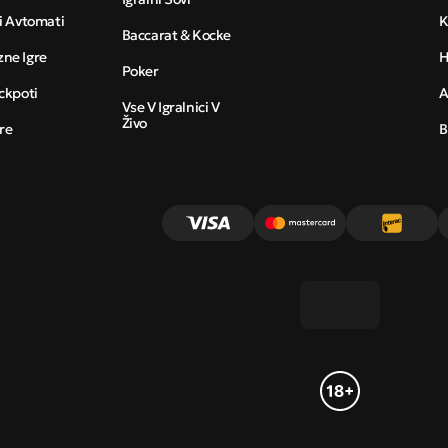
ni Avtomati
K
Baccarat & Kocke
ne Igre
H
Poker
ackpoti
A
Vse V Igralnici V
Živo
gre
B