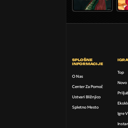
SPLOŠNE
IGR
INFORMACIJE
Top
O Nas
Novo
Center Za Pomoč
Prilju
Ustvari Bližnjico
Ekskl
Spletno Mesto
Igre V
Instan