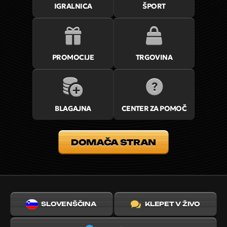
IGRALNICA
ŠPORT
PROMOCIJE
TRGOVINA
BLAGAJNA
CENTER ZA POMOČ
DOMAČA STRAN
SLOVENŠČINA
KLEPET V ŽIVO