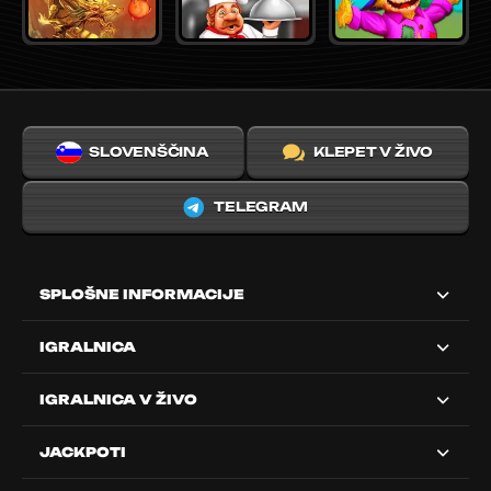
SLOVENŠČINA
KLEPET V ŽIVO
TELEGRAM
SPLOŠNE INFORMACIJE
IGRALNICA
IGRALNICA V ŽIVO
JACKPOTI