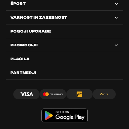
ŠPORT
VARNOST IN ZASEBNOST
POGOJI UPORABE
PROMOCIJE
PLAČILA
PARTNERJI
Več