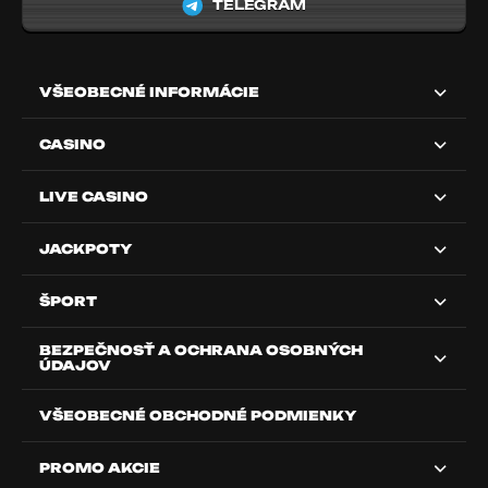
TELEGRAM
VŠEOBECNÉ INFORMÁCIE
CASINO
LIVE CASINO
JACKPOTY
ŠPORT
BEZPEČNOSŤ A OCHRANA OSOBNÝCH
ÚDAJOV
VŠEOBECNÉ OBCHODNÉ PODMIENKY
PROMO AKCIE