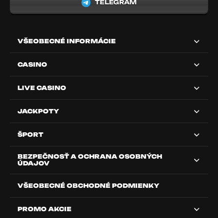
TELEGRAM
VŠEOBECNÉ INFORMÁCIE
CASINO
LIVE CASINO
JACKPOTY
ŠPORT
BEZPEČNOSŤ A OCHRANA OSOBNÝCH
ÚDAJOV
VŠEOBECNÉ OBCHODNÉ PODMIENKY
PROMO AKCIE