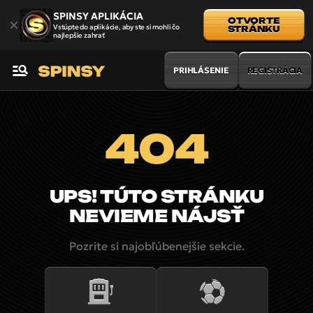
SPINSY APLIKÁCIA
OTVORTE
Vstúpte do aplikácie, aby ste si mohli čo
STRÁNKU
najlepšie zahrať
PRIHLÁSENIE
REGISTRÁCIA
404
UPS! TÚTO STRÁNKU
NEVIEME NÁJSŤ
Pozrite si najobľúbenejšie sekcie.