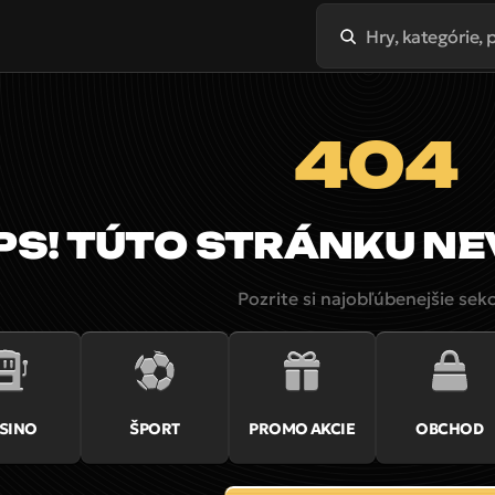
Hry, kategórie, 
404
PS! TÚTO STRÁNKU N
Pozrite si najobľúbenejšie sekc
SINO
ŠPORT
PROMO AKCIE
OBCHOD