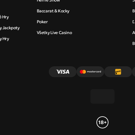
Herné Show
S
Baccarat & Kocky
B
é Hry
Poker
Ľ
y Jackpoty
Všetky Live Casino
A
y Hry
B