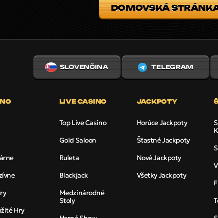
DOMOVSKÁ STRÁNK
SLOVENČINA
TELEGRAM
INO
LIVE CASINO
JACKPOTY
Top Live Casino
Horúce Jackpoty
S
K
Gold Saloon
Šťastné Jackpoty
S
árne
Ruleta
Nové Jackpoty
V
zívne
Blackjack
Všetky Jackpoty
F
Hry
Medzinárodné
Stoly
T
ité Hry