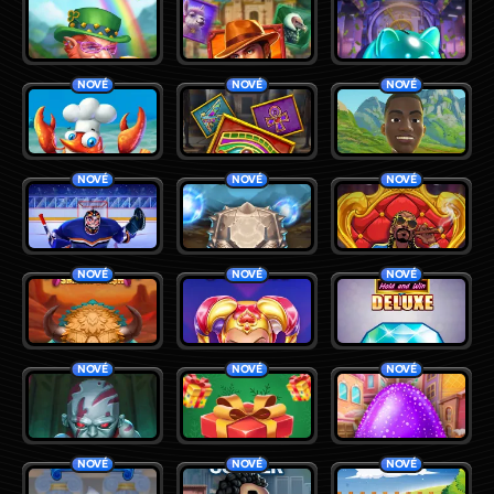
Paddy's Payouts
Luke E. Chance and the Inca Sun God
Piggy Smash
NOVÉ
NOVÉ
NOVÉ
Lobster Hotpot
Egypt Bonus Pot
Football Freestyler
NOVÉ
NOVÉ
NOVÉ
Shootout Champion
Gems Rampage
Snoop's High Rollers
NOVÉ
NOVÉ
NOVÉ
Buffalo Bash
Expanding Joker
777 Jackpot Diamond Hold and Win Deluxe
NOVÉ
NOVÉ
NOVÉ
Gates of Hellfire
Xmas Unwrapped
Bonbon Bonanza
NOVÉ
NOVÉ
NOVÉ
3 Pigs of Olympus Bonus Pot
Samba Soccer
Easter Plinko