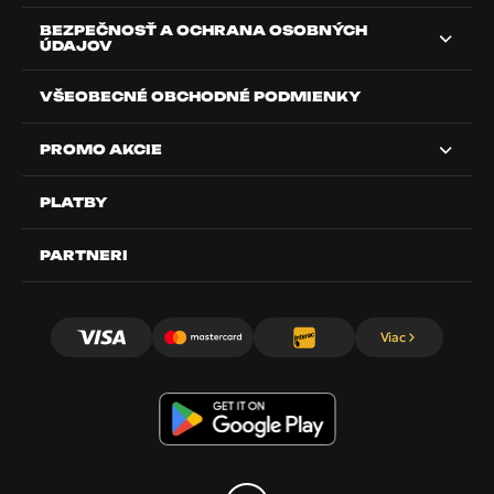
BEZPEČNOSŤ A OCHRANA OSOBNÝCH
ÚDAJOV
VŠEOBECNÉ OBCHODNÉ PODMIENKY
PROMO AKCIE
PLATBY
PARTNERI
Viac