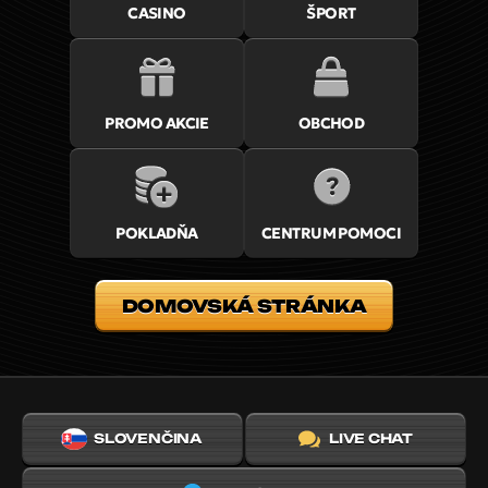
CASINO
ŠPORT
PROMO AKCIE
OBCHOD
POKLADŇA
CENTRUM POMOCI
DOMOVSKÁ STRÁNKA
SLOVENČINA
LIVE CHAT