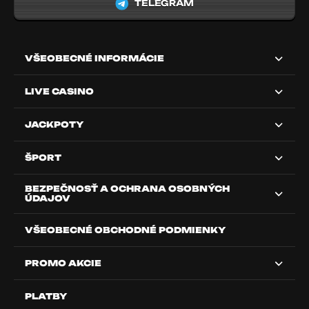
TELEGRAM
VŠEOBECNÉ INFORMÁCIE
LIVE CASINO
JACKPOTY
ŠPORT
BEZPEČNOSŤ A OCHRANA OSOBNÝCH
ÚDAJOV
VŠEOBECNÉ OBCHODNÉ PODMIENKY
PROMO AKCIE
PLATBY