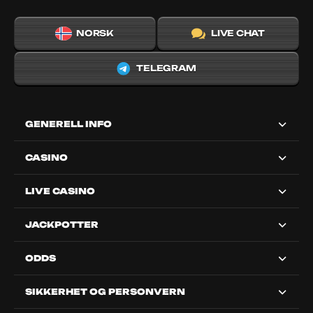
poker og live rulett. Du får ikke bare tilgang til de klassiske versjonene av
disse spillene, men også de moderne variantene som er eksklusive på
enkelte casinoer.
NORSK
LIVE CHAT
Bortsett fra live bordspill, tilbyr denne delen av Spinsy nettstedet også
live spillshow. Dette er innovative spill som kan avvike fra tradisjonelle
metoder, men som likevel byr på massevis av moro.
TELEGRAM
Og vi gleder oss til å fortelle deg om VIP programmet hos Spinsy. Tross alt
er det den riktige måten å spille live casinospill på som storspiller eller
storforbruker. Som VIP spiller får du tilgang til en personlig
kontoadministrator, bedre bonuser og andre eksklusive fordeler.
GENERELL INFO
UTFORSK ALT PÅ SPINSY LIVE CASINO
Spillhallen for live dealer spill er på sitt mest omfattende hos Spinsy. Du
CASINO
får tilgang til alle live spillshow og ulike varianter av live bordspill. Live
spillene hos Spinsy er hentet inn fra anerkjente programvareutviklere, så
du vet at kvaliteten er på topp.
LIVE CASINO
Så, du trenger ikke dra noe annet sted. Bare len deg tilbake og slapp av,
og Spinsy vil bringe det beste av live casinospill til dørstokken din.
Nedenfor er et glimt av noen av spillene du finner på denne
JACKPOTTER
gamblingsiden.
Live Poker:
Gå inn i en verden av strategi og vett hos Spinsy, mens du
ODDS
spiller mot folk fra hele verden. Live pokertitlene på denne nettsiden
inkluderer video poker live, casino live hold'em og andre interessante
titler.
Live Blackjack:
Spill mot dealeren og kom seirende ut ved å bruke
SIKKERHET OG PERSONVERN
smarttelefonen eller datamaskinen. Spinsy lar deg også spille
stedsspesifikke blackjack spill som blackjack amsterdam og blackjack