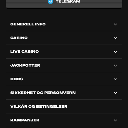
TELEGRAM
GENERELL INFO
CASINO
LIVE CASINO
JACKPOTTER
ODDS
SIKKERHET OG PERSONVERN
VILKÅR OG BETINGELSER
KAMPANJER