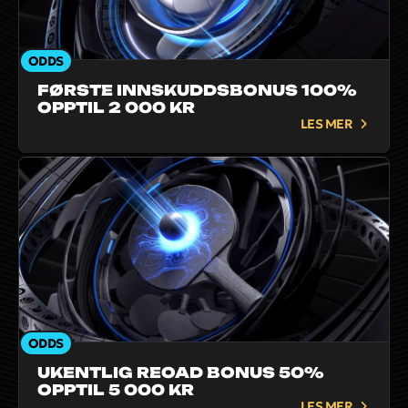
ODDS
FØRSTE INNSKUDDSBONUS 100%
OPPTIL 2 000 KR
LES MER
ODDS
UKENTLIG REOAD BONUS 50%
OPPTIL 5 000 KR
LES MER