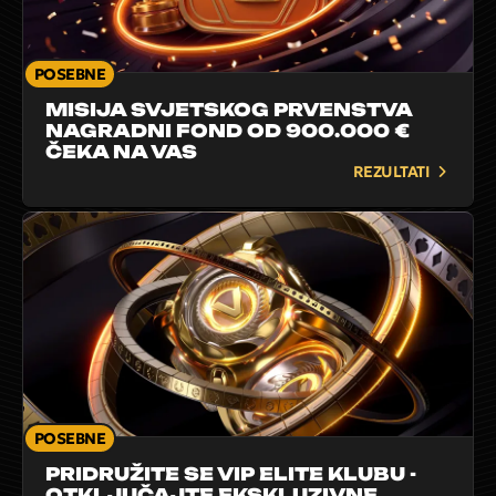
POSEBNE
MISIJA SVJETSKOG PRVENSTVA
NAGRADNI FOND OD 900.000 €
ČEKA NA VAS
REZULTATI
POSEBNE
PRIDRUŽITE SE VIP ELITE KLUBU -
OTKLJUČAJTE EKSKLUZIVNE