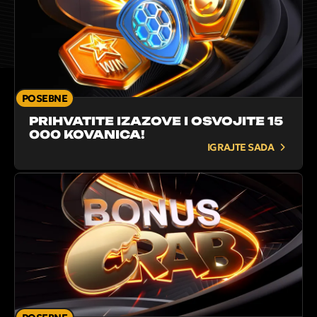
POSEBNE
PRIHVATITE IZAZOVE I OSVOJITE 15
000 KOVANICA!
IGRAJTE SADA